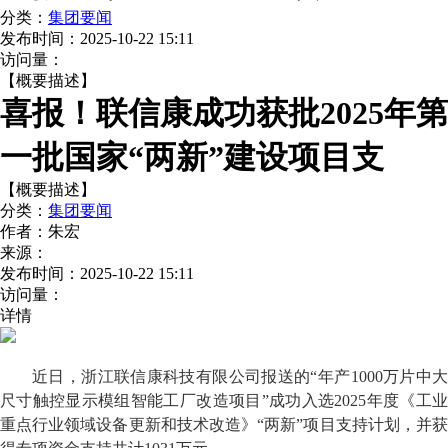
分类：
集团要闻
发布时间：
2025-10-22 15:11
访问量：
【概要描述】
喜报！联信康成功获批2025年第
一批国家“两新”建设项目支
【概要描述】
分类：
集团要闻
作者：
朱宏
来源：
发布时间：
2025-10-22 15:11
访问量：
详情
近日，
浙江联信康科技有限公司
报送
的
“
年产
1000万片中大
尺寸触控显示模组智能工厂改造项目
”
成功
入选
2025
年度
《工
重点行业领域设备更新和技术改造》
“
两新
”
项目
支持计划
，
并