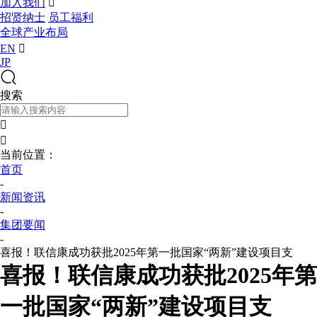
加入我们

招贤纳士
员工福利
全球产业布局
EN

JP
搜索


当前位置：
首页
-
新闻资讯
-
集团要闻
-
喜报！联信康成功获批2025年第一批国家“两新”建设项目支
喜报！联信康成功获批2025年第
一批国家“两新”建设项目支