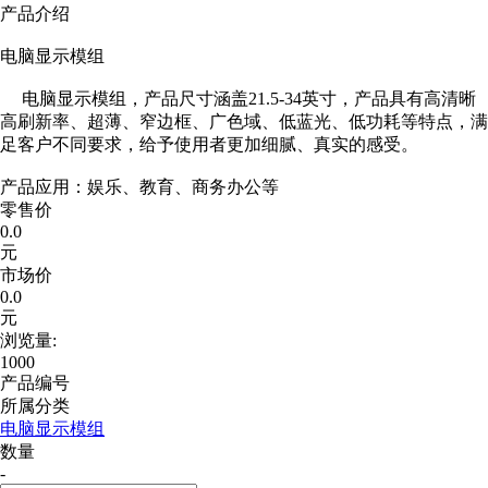
产品介绍
电脑显示模组
电脑显示模组，产品尺寸涵盖21.5-34英寸，产品具有高清晰
高刷新率、超薄、窄边框、广色域、低蓝光、低功耗等特点，满
足客户不同要求，给予使用者更加细腻、真实的感受。
产品应用：娱乐、教育、商务办公等
零售价
0.0
元
市场价
0.0
元
浏览量:
1000
产品编号
所属分类
电脑显示模组
数量
-